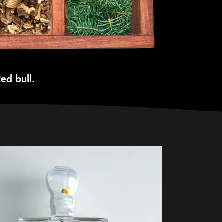
ed bull
.