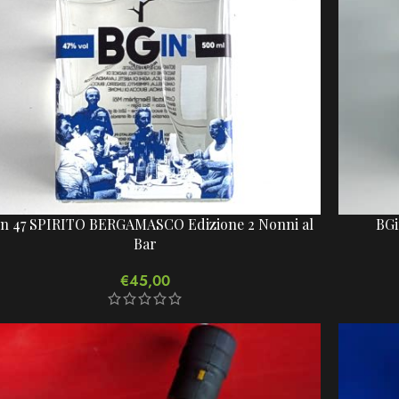
n 47 SPIRITO BERGAMASCO Edizione 2 Nonni al
BGi
Bar
€
45,00