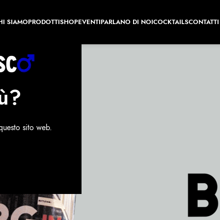
HI SIAMO
PRODOTTI
SHOP
EVENTI
PARLANO DI NOI
COCKTAILS
CONTATTI
iù?
questo sito web.