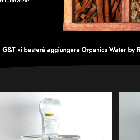
rci, dovrete
n G&T vi basterà aggiungere
Organics Water by R