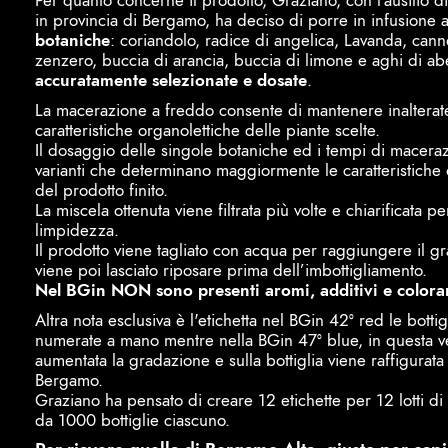
Per quanto concerne il prodotto, Graziano, con l'ausilio di 
in provincia di Bergamo, ha deciso di porre in infusione
botaniche
: coriandolo, radice di angelica, Lavanda, cann
zenzero, buccia di arancia, buccia di limone e aghi di ab
accuratamente selezionate e dosate
.
La macerazione a freddo consente di mantenere inalterat
caratteristiche organolettiche delle piante scelte.
Il dosaggio delle singole botaniche ed i tempi di macera
varianti che determinano maggiormente le caratteristiche 
del prodotto finito.
La miscela ottenuta viene filtrata più volte e chiarificata pe
limpidezza.
Il prodotto viene tagliato con acqua per raggiungere il gr
viene poi lasciato riposare prima dell’imbottigliamento.
Nel BGin NON sono presenti aromi, additivi e colora
Altra nota esclusiva è l'etichetta nel BGin 42° red le bottig
numerate a mano mentre nella BGin 47° blue, in questa v
aumentata la gradazione e sulla bottiglia viene raffigurata l
Bergamo.
Graziano ha pensato di creare 12 etichette per 12 lotti d
da 1000 bottiglie ciascuno.