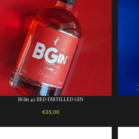
BGin 42 RED DISTILLED GIN
€
35,00