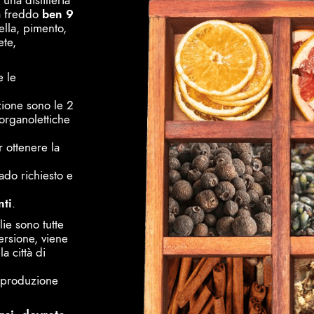
una distilleria
 a freddo
ben 9
ella, pimento,
ete,
e le
zione sono le 2
organolettiche
r ottenere la
ado richiesto e
nti
.
lie sono tutte
ersione, viene
a città di
i produzione