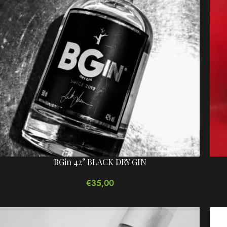
BGin 42° BLACK DRY GIN
€
35,00