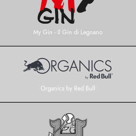
My Gin - Il Gin di Legnano
Organics by Red Bull