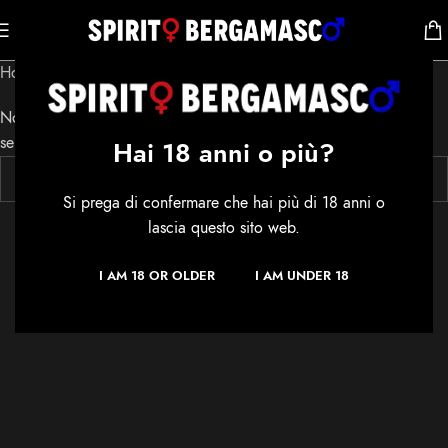
Home
/
Shop
/
Prodotti taggati “Kit SB”
Non è stato trovato nessun prodotto che corrisponde alla tua
selezione.
Hai 18 anni o più?
Si prega di confermare che hai più di 18 anni o
lascia questo sito web.
I AM 18 OR OLDER
I AM UNDER 18